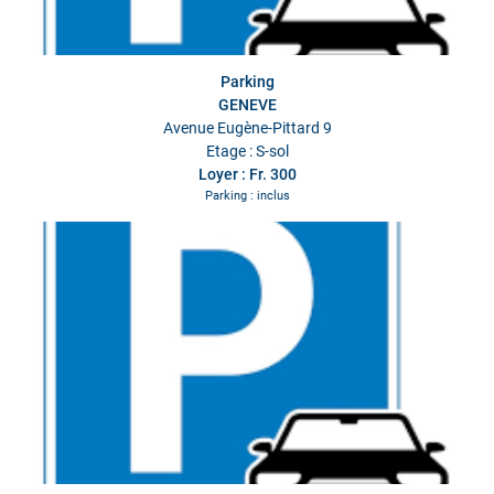
Parking
GENEVE
Avenue Eugène-Pittard 9
Etage : S-sol
Loyer : Fr. 300
Parking : inclus