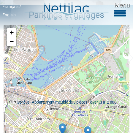
Menu
Français /
Parkings et garages
English
Logements meublés
Google map
+
Logements non meublés
−
Parkings et garages
Locaux commerciaux
Objets en vente
Activité
+41 22 312 04 75
^
Genève - Appartement meublé de 3 pièces - loyer CHF 2 800