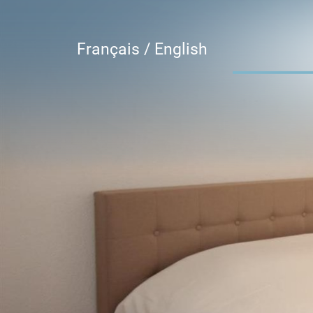
Français /
English