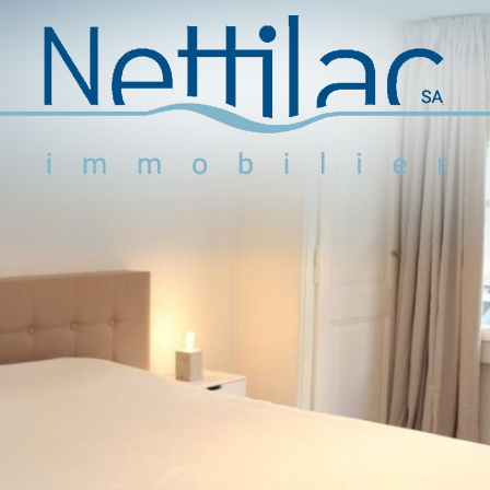
Logements meublés
Logements non meublés
Parkings et garages
Locaux commerciaux
Objets en vente
Activité
+41 22 312 04 75
^