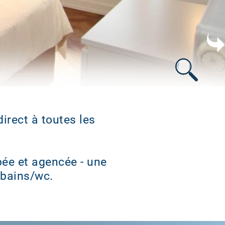
s
direct à toutes les
pée et agencée - une
 bains/wc.