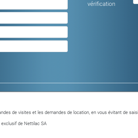
vérification
Logements meublés
Locaux commerc
Logements non meublés
Parkings et gara
Objets en vente
ndes de visites et les demandes de location, en vous évitant de saisi
 exclusif de Nettilac SA