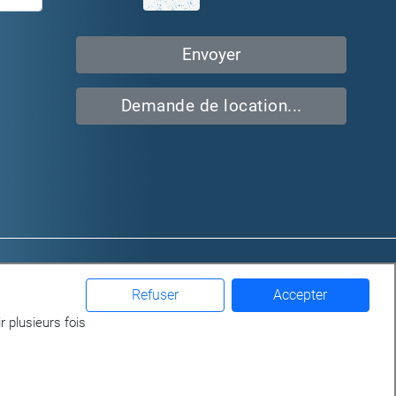
Demande de location...
iaux
Qui sommes-nous?
ges
Location
Refuser
Accepter
Gérance
r plusieurs fois
Achat / Vente