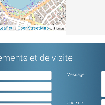
Leaflet
OpenStreetMap
|
©
contributors
ments et de visite
Message
Code de