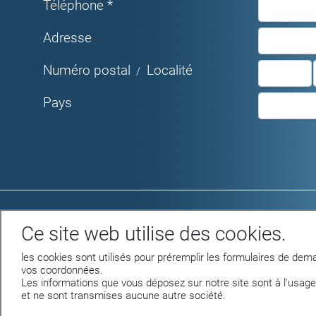
Téléphone *
Adresse
Numéro postal
Localité
/
Pays
Rue du Parc 4 - 1207 GENEVE
Ce site web utilise des cookies.
Tél. +41 22 312 04 50 - fax +41 22 312 04
75
les cookies sont utilisés pour préremplir les formulaires de dema
info@nettilac.ch -
www.nettilac.ch
vos coordonnées.
Les informations que vous déposez sur notre site sont à l'usage
et ne sont transmises aucune autre société.