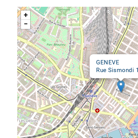
Google map
+
−
GENEVE
Rue Sismondi 