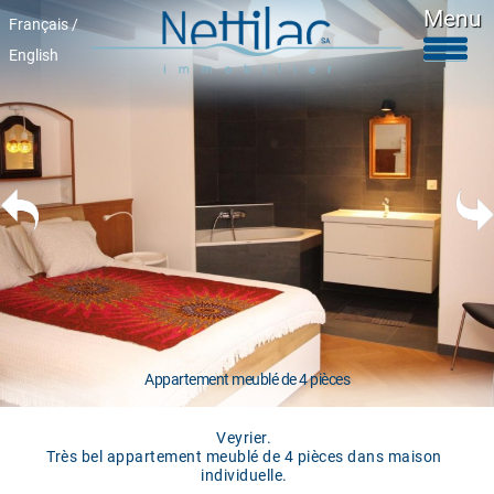
Menu
Français /
English
Logements meublés
Logements non meublés
Parkings et garages
Locaux commerciaux
Objets en vente
Activité
+41 22 312 04 75
^
Appartement meublé de 4 pièces
Veyrier.
Très bel appartement meublé de 4 pièces dans maison
individuelle.