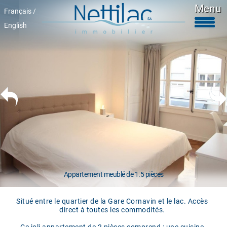
Menu
Français /
English
Logements meublés
Logements non meublés
Parkings et garages
Locaux commerciaux
Objets en vente
Activité
+41 22 312 04 75
^
Appartement meublé de 1.5 pièces
Situé entre le quartier de la Gare Cornavin et le lac. Accès
direct à toutes les commodités.