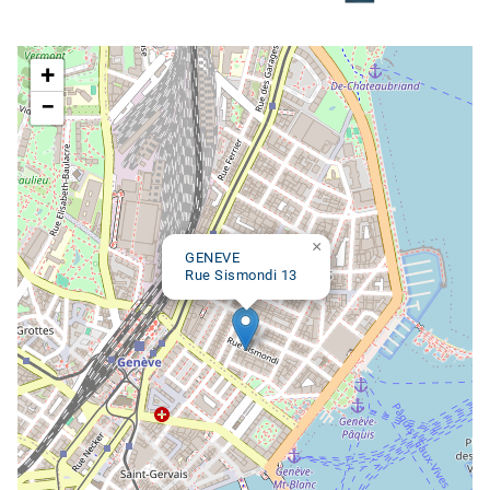
Google map
+
−
×
GENEVE
Rue Sismondi 13