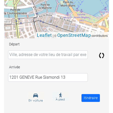
Leaflet
OpenStreetMap
|
©
contributors
Départ
Arrivée