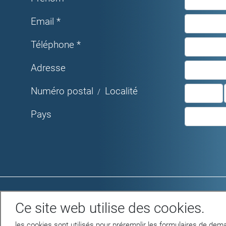
Email *
Téléphone *
Adresse
Numéro postal
Localité
/
Pays
Rue du Parc 4 - 1207 GENEVE
Ce site web utilise des cookies.
Tél. +41 22 312 04 50 - fax +41 22 312 04
75
les cookies sont utilisés pour préremplir les formulaires de dema