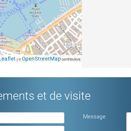
Leaflet
OpenStreetMap
|
©
contributors
ments et de visite
Message