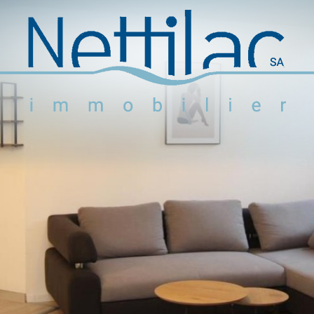
Logements meublés
Logements non meublés
Parkings et garages
Locaux commerciaux
Objets en vente
Activité
+41 22 312 04 75
^