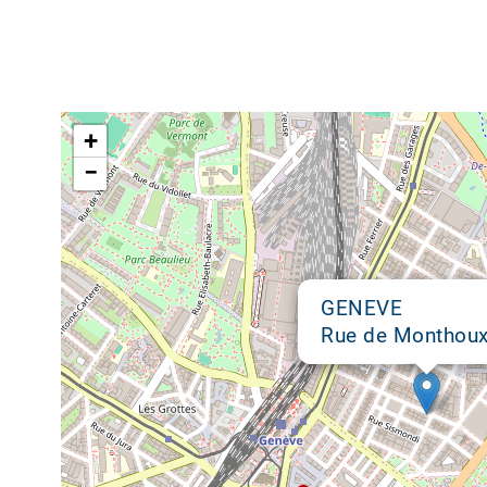
Google map
+
−
GENEVE
Rue de Monthoux