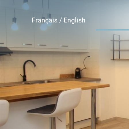
Français /
English