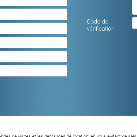
Code de
vérification
Logements meublés
Locaux commerc
Logements non meublés
Parkings et gara
Objets en vente
ndes de visites et les demandes de location, en vous évitant de saisi