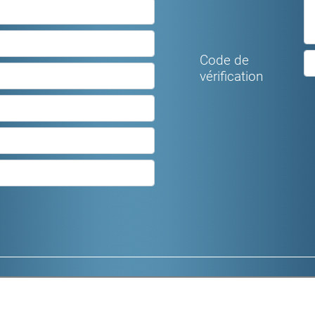
Code de
vérification
Logements meublés
Locaux commerc
Logements non meublés
Parkings et gara