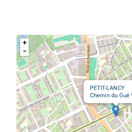
Google map
+
−
PETIT-LANCY
Chemin du Gué 