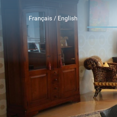
Français /
English