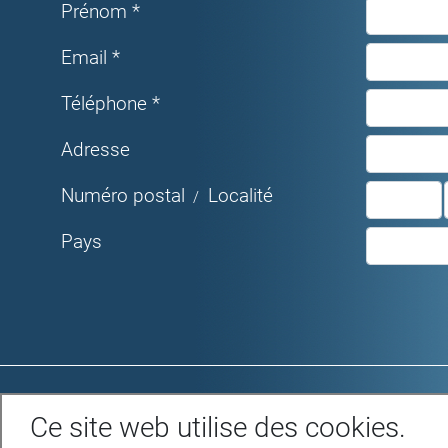
Prénom *
Email *
Téléphone *
Adresse
Numéro postal
Localité
/
Pays
Rue du Parc 4 - 1207 GENEVE
Ce site web utilise des cookies.
Tél. +41 22 312 04 50 - fax +41 22 312 04