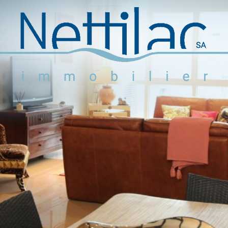
Logements meublés
Logements non meublés
Parkings et garages
Locaux commerciaux
Objets en vente
Activité
+41 22 312 04 75
^