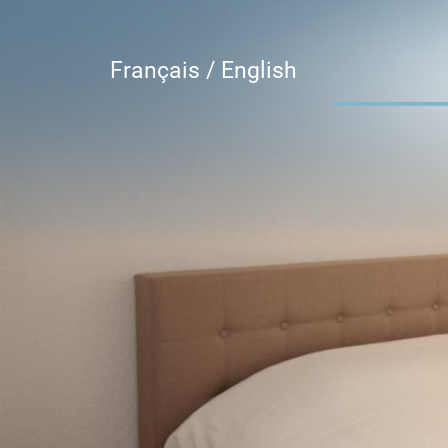
Français /
English