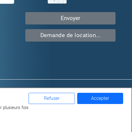
Demande de location...
iaux
Qui sommes-nous?
ges
Location
Refuser
Accepter
Gérance
r plusieurs fois
Achat / Vente