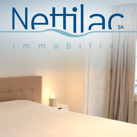
Logements meublés
Logements non meublés
Parkings et garages
Locaux commerciaux
Objets en vente
Activité
+41 22 312 04 75
^