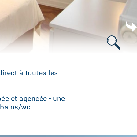
s
direct à toutes les
pée et agencée - une
 bains/wc.