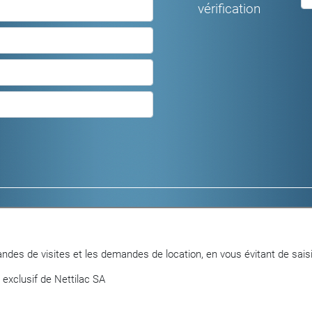
vérification
Logements meublés
Locaux commerc
Logements non meublés
Parkings et gara
Objets en vente
ndes de visites et les demandes de location, en vous évitant de saisi
 exclusif de Nettilac SA