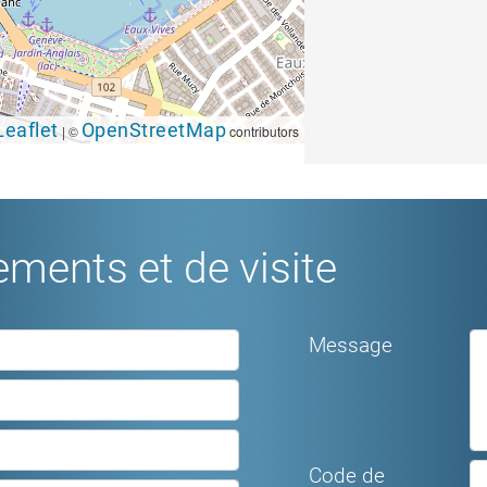
Leaflet
OpenStreetMap
|
©
contributors
ments et de visite
Message
Code de