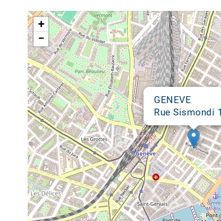
Google map
+
−
GENEVE
Rue Sismondi 