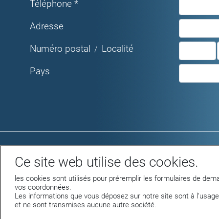
Téléphone *
Adresse
Numéro postal
Localité
/
Pays
Rue du Parc 4 - 1207 GENEVE
Ce site web utilise des cookies.
Tél. +41 22 312 04 50 - fax +41 22 312 04
75
les cookies sont utilisés pour préremplir les formulaires de dema
info@nettilac.ch -
www.nettilac.ch
vos coordonnées.
Les informations que vous déposez sur notre site sont à l'usage
et ne sont transmises aucune autre société.