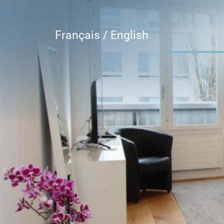
Français /
English