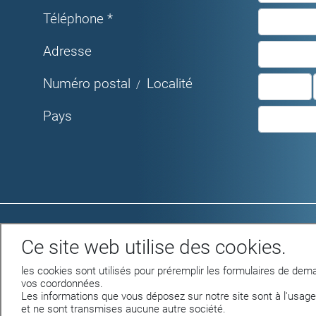
Téléphone *
Adresse
Numéro postal
Localité
/
Pays
Rue du Parc 4 - 1207 GENEVE
Ce site web utilise des cookies.
Tél. +41 22 312 04 50 - fax +41 22 312 04
75
les cookies sont utilisés pour préremplir les formulaires de dema
info@nettilac.ch -
www.nettilac.ch
vos coordonnées.
Les informations que vous déposez sur notre site sont à l'usage
et ne sont transmises aucune autre société.