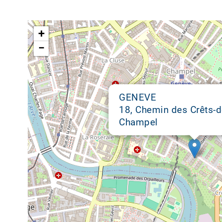
Google map
+
−
GENEVE
18, Chemin des Crêts-d
Champel