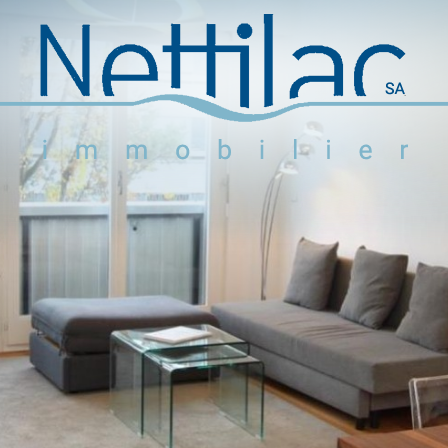
Logements meublés
Logements non meublés
Parkings et garages
Locaux commerciaux
Objets en vente
Activité
+41 22 312 04 75
^