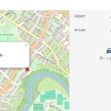
Départ
Arrivée
×
e-