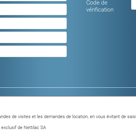
Code de
vérification
Logements meublés
Locaux commerc
Logements non meublés
Parkings et gara
Objets en vente
ndes de visites et les demandes de location, en vous évitant de saisi
 exclusif de Nettilac SA